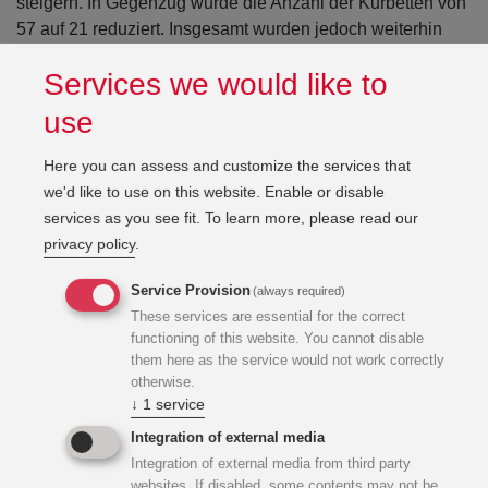
steigern. In Gegenzug wurde die Anzahl der Kurbetten von
57 auf 21 reduziert. Insgesamt wurden jedoch weiterhin
126 Patientenbetten zur Verfügung gestellt. Aus der
Services we would like to
Umwidmung ergab sich ein zusätzlicher Raumbedarf für
die onkologische Rehabilitation.
use
Here you can assess and customize the services that
3-geschossiger Zubau
we'd like to use on this website. Enable or disable
services as you see fit.
To learn more, please read our
Der zusätzliche Raumbedarf wurde durch einen
privacy policy
.
dreigeschossigen Zubau auf eigenem Grund mit einer
Nutzfläche von ca. 4.800 m² (NF inkl. Sanitärflächen exkl.
Service Provision
(always required)
Verkehrsflächen und Technikflächen) sowie durch
These services are essential for the correct
functioning of this website. You cannot disable
Umbauten des Gebäudealtbestands auf einer Nutzfläche
them here as the service would not work correctly
von ca. 1.400 m² (NV, exkl. Nasszellen der
otherwise.
Patientenzimmer) gedeckt.
↓
1
service
Integration of external media
Integration of external media from third party
websites. If disabled, some contents may not be