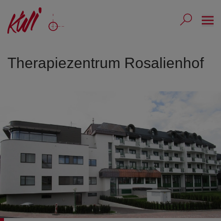
Ope
Submit 
Sub
Therapiezentrum Rosalienhof