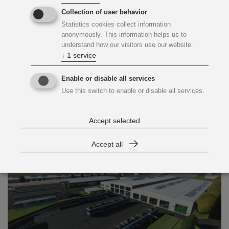
Collection of user behavior
Statistics cookies collect information
anonymously. This information helps us to
understand how our visitors use our website.
↓
1
service
Industriebauten, Fertigungsstätten und
Logistikgebäude.
Enable or disable all services
Use this switch to enable or disable all services.
Gewerbe- und Industriebauten
Accept selected
Accept all