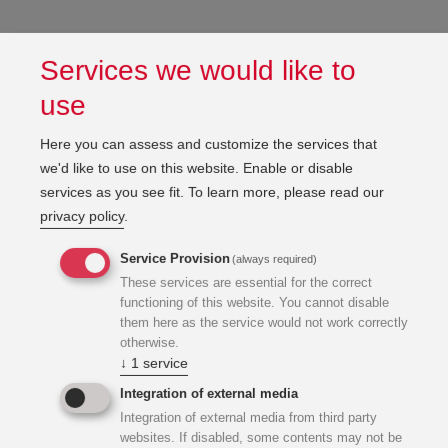
Services we would like to
use
Erneuerung Brandschutz
Here you can assess and customize the services that
we'd like to use on this website. Enable or disable
services as you see fit.
To learn more, please read our
Weiters wurden sämtliche Zwischendeckensysteme
privacy policy
.
erneuert und das Anpassen div.
Raumnutzungsänderungen sowie Verändern der
Service Provision
(always required)
Raumgrößen, Tausch der Bodenbeläge vorgenommen.
These services are essential for the correct
Damit zusammenhängende sowie behördlich
functioning of this website. You cannot disable
vorgeschriebene brandschutztechn. Ertüchtigungen wie
them here as the service would not work correctly
otherwise.
Austausch und Nachrüsten von Brandabschnittstüren,
↓
1
service
Ausbilden zus. Fluchtwege, Aufrüstung der
Brandmeldeanlage auf Vollschutz, sowie Neuerrichtung
Integration of external media
einer Zentralbatterieanlage für die Fluchtwegorientierung
Integration of external media from third party
websites. If disabled, some contents may not be
wurden zeitgleich vorgenommen. Des Weiteren wurden