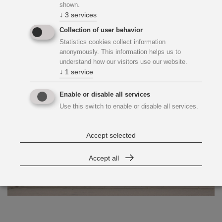
shown.
erforderliche Reproﬁlierungen der Deckenuntersicht sowie
↓
3
services
sämtliche brandschutztechnische Weichschottmaßnahmen
Collection of user behavior
erhoben und geeignete Sanierungsmethoden festgelegt.
Statistics cookies collect information
anonymously. This information helps us to
understand how our visitors use our website.
↓
1
service
Enable or disable all services
Use this switch to enable or disable all services.
Accept selected
Accept all