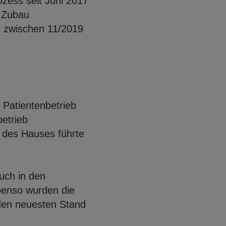
zess seit Juni 2017
n Zubau
 zwischen 11/2019
 Patientenbetrieb
etrieb
 des Hauses führte
uch in den
benso wurden die
den neuesten Stand