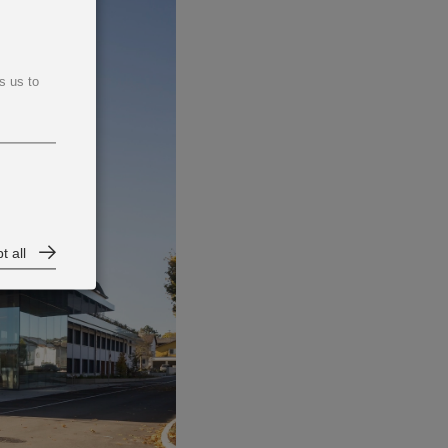
s us to
t all