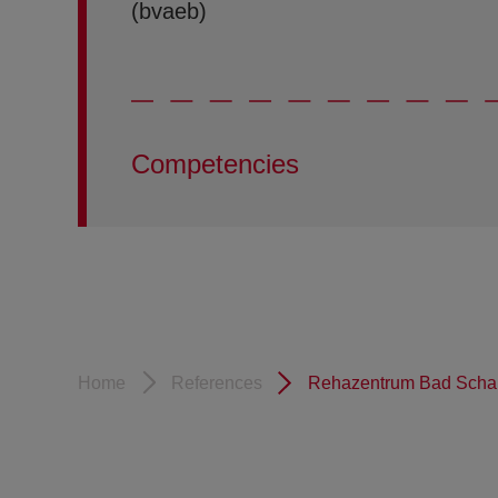
(bvaeb)
Competencies
Home
References
Rehazentrum Bad Schal