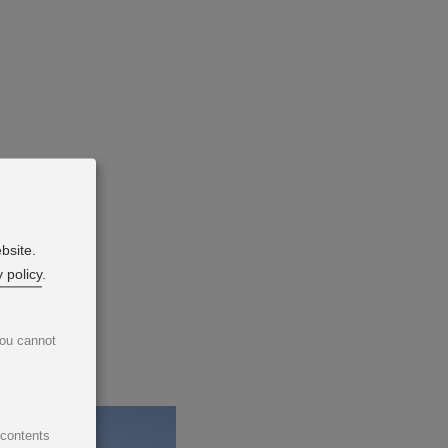
bsite.
 policy
.
-
You cannot
 contents