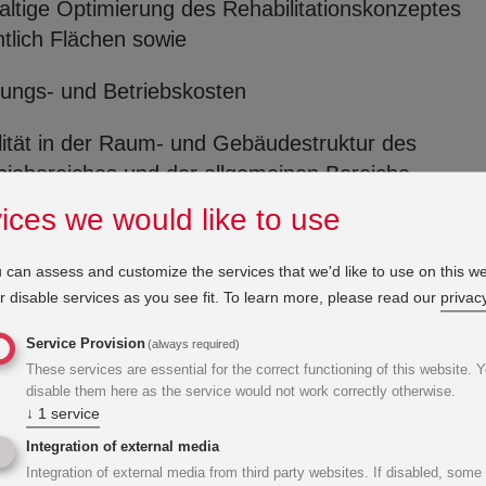
ltige Optimierung des Rehabilitationskonzeptes
htlich Flächen sowie
tungs- und Betriebskosten
ilität in der Raum- und Gebäudestruktur des
piebereiches und der allgemeinen Bereiche
ices we would like to use
eiter- und Patientenorientierung
 can assess and customize the services that we'd like to use on this we
sichtigung zukünftiger Entwicklungen
 disable services as you see fit.
To learn more, please read our
privacy
mes, wirtschaftliches und ökologisches Gebäude 
Service Provision
(always required)
igenergiestandard für den Zubau
These services are essential for the correct functioning of this website. 
disable them here as the service would not work correctly otherwise.
↓
1
service
Integration of external media
Integration of external media from third party websites. If disabled, some