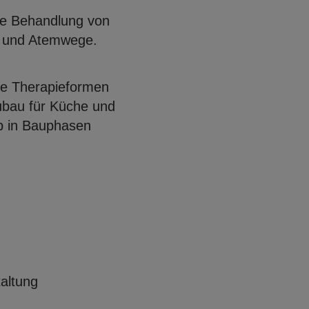
die Behandlung von
l und Atemwege.
ue Therapieformen
ubau für Küche und
eb in Bauphasen
Open con
Open con
taltung