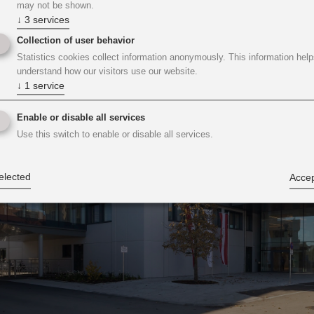
may not be shown.
↓
3
services
Collection of user behavior
Statistics cookies collect information anonymously. This information help
understand how our visitors use our website.
↓
1
service
Enable or disable all services
Use this switch to enable or disable all services.
elected
Accep