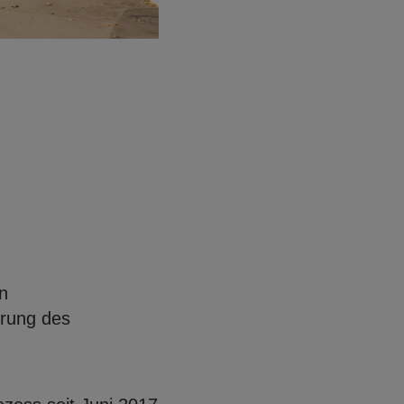
en
erung des
.