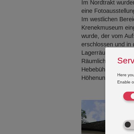
Im Nordtrakt wurde
eine Fotoausstellu
Im westlichen Bere
Krenekmuseum eingeb
wurde, der vom Auf
erschlossen und in
Lagerräume etwa 1,
Serv
Räumlichkeiten nich
Hebebühne erschlos
Here you
Höhenunterschied 
Enable or