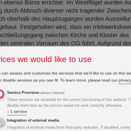
n ebenso Büros errichtet. Im Westflügel wurden Au
ng durch Abbruch diverser nicht tragender Zwisch
ich oberhalb des Hauptzuganges wurden Ausstellu
aut. Festgehalten wird, dass ein triebwerksloser
schließungsgang zwischen Kirche und Kloster des
 den zentralen Vorraum des OG führt. Aufgrund des
2 m über dem Niveau des restlichen Klosters lieg
ices we would like to use
t nur über eine Stiegenanlage, sondern auch über 
sen, über welche die zu lagernden Gegenstände 
 can assess and customize the services that we'd like to use on this we
hinwegbewegt wurden.
 disable services as you see fit.
To learn more, please read our
privacy
Service Provision
(always required)
These services are essential for the correct functioning of this website. 
disable them here as the service would not work correctly otherwise.
↓
1
service
Integration of external media
Integration of external media from third party websites. If disabled, some