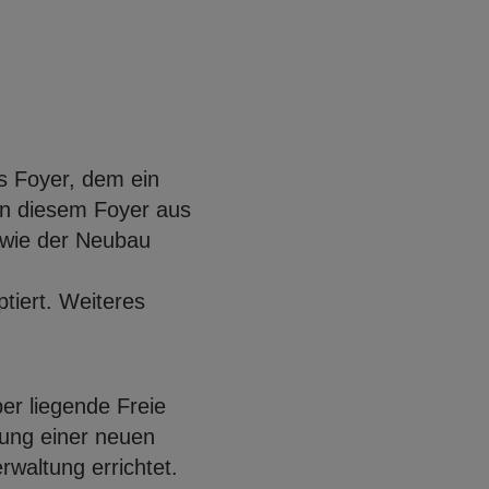
s Foyer, dem ein
on diesem Foyer aus
owie der Neubau
Open con
Open con
tiert. Weiteres
er liegende Freie
ung einer neuen
altung errichtet.