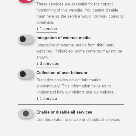
These services are essential for the correct
functioning of this website. You cannot disable
them here as the service would not work correctly
Herausforderung beim Projekt
otherwise.
↓
1
service
Integration of external media
Als spezielle Herausforderungen stellten sich nachfolgen
Integration of external media from third party
aufgelistete Themenschwerpunkte:
websites. If disabled, some contents may not be
shown.
↓
3
services
enormer Termindruck (Mieter bezog
Collection of user behavior
parallel zur Tätigkeit einen Teil der Halle)
Statistics cookies collect information
anonymously. This information helps us to
hoher Koordinationsaufwand
understand how our visitors use our website.
↓
1
service
hohe Flexibilität in der
Arbeitsablaufgestaltung
Enable or disable all services
Use this switch to enable or disable all services.
kurze Entscheidungsspannen