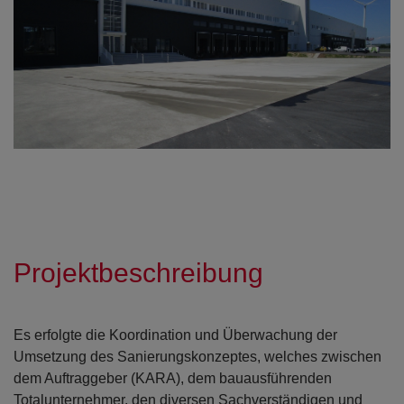
Projektbeschreibung
Open con
Open con
Es erfolgte die Koordination und Überwachung der
Umsetzung des Sanierungskonzeptes, welches zwischen
dem Auftraggeber (KARA), dem bauausführenden
Totalunternehmer, den diversen Sachverständigen und