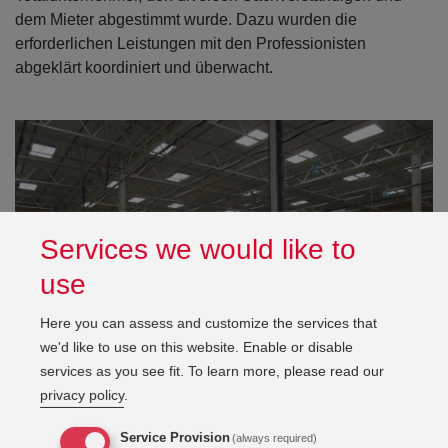
dem Mieter abgestimmt wurde. Dazu wurden die
erforderlichen Leistungen mit den Professionisten
abgeklärt koordiniert und überwacht.
Services we would like to
use
Here you can assess and customize the services that
we'd like to use on this website. Enable or disable
services as you see fit.
To learn more, please read our
privacy policy
.
Service Provision
(always required)