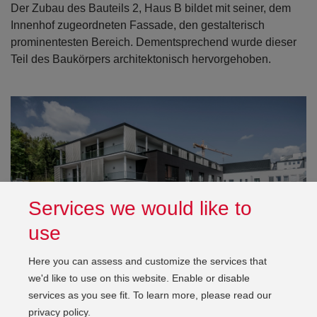
Der Zubau des Bauteils 2, Haus B bildet mit seiner, dem
Innenhof zugeordneten Fassade, den gestalterisch
prominentesten Bereich. Dementsprechend wurde dieser
Teil des Baukörpers architektonisch hervorgehoben.
Services we would like to
use
Here you can assess and customize the services that
we'd like to use on this website. Enable or disable
services as you see fit.
To learn more, please read our
privacy policy
.