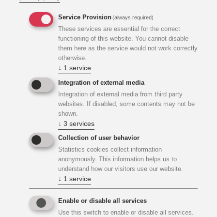
Service Provision
(always required)
These services are essential for the correct
functioning of this website. You cannot disable
Raumwidmungen
them here as the service would not work correctly
otherwise.
↓
1
service
Folgende wesentliche Raumwidmungen konnten im Zuge
Integration of external media
der Sanierung bzw. des Zubaus termingerecht und
Integration of external media from third party
innerhalb der Projektkosten umgesetzt werden:
websites. If disabled, some contents may not be
shown.
↓
3
services
UG - Hautechnikzentrale inkl. Lüftung
Collection of user behavior
Kinderbetreuung, Bestandsanbindung
Statistics cookies collect information
Kollektor
anonymously. This information helps us to
understand how our visitors use our website.
EG - Kinderbetreuung und Radiologie
↓
1
service
OG1 - Dialyse, Onkologie
Enable or disable all services
Use this switch to enable or disable all services.
OG2 - Gynäkologische Bettenstation,