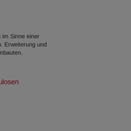
g im Sinne einer
w. Erweiterung und
mbauten.
ulosen