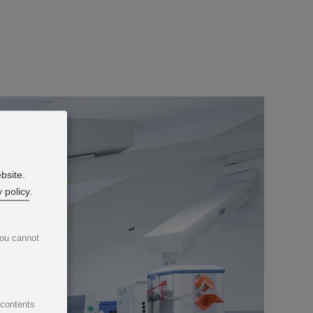
bsite.
 policy
.
You cannot
 contents