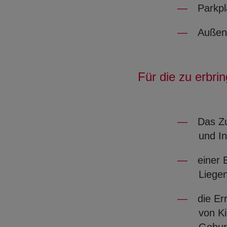
Parkpl
Außena
Für die zu erbri
Das Z
und I
einer 
Liegen
die Er
von K
Geburt