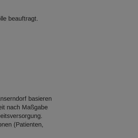
le beauftragt.
Open con
Open con
änserndorf basieren
keit nach Maßgabe
heitsversorgung.
onen (Patienten,