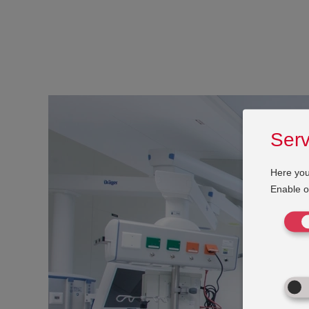
Serv
Here you
Enable or