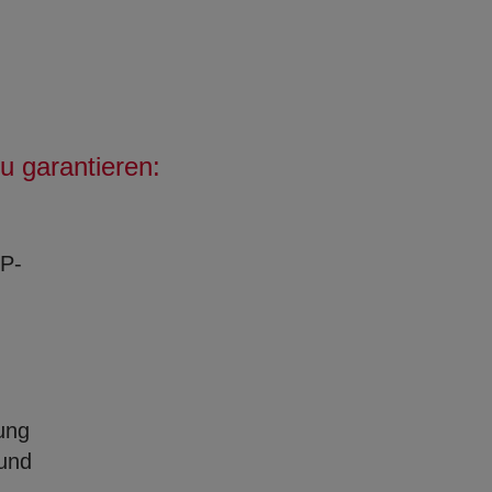
u garantieren:
OP-
ung
 und