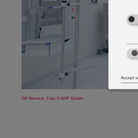
Accept s
OP-Bereich, Foto © AHP GmbH