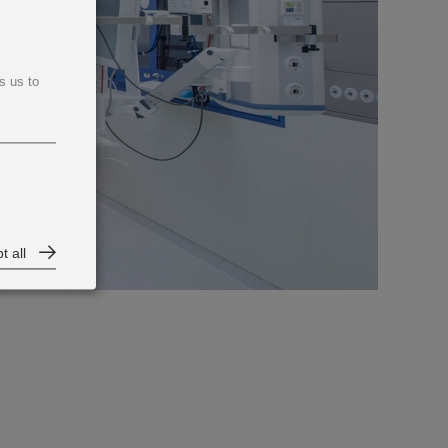
s us to
t all