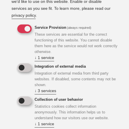
we'd like to use on this website. Enable or disable
Gebäudeausrüstung (HKLS/ Elektro/ MSR/ Fördertechnik/
services as you see fit.
To learn more, please read our
PV-Anlage), begleitenden Bauüberwachung HKLS sowie
privacy policy
.
Projektleitung und Planungskoordination der
Baustellenkoordination lt. BauKG beauftragt.
Service Provision
(always required)
These services are essential for the correct
functioning of this website. You cannot disable
Building Information Modeling
them here as the service would not work correctly
otherwise.
↓
1
service
Die Planung erfolgte im Revit lt. Building Information
Modeling (BIM) anhand von Fachmodellen der Disziplinen
Integration of external media
Architektur, Tragwerksplanung und Technische
Integration of external media from third party
Gebäudeausrüstung, die zur Gesamtkoordination gelagert
websites. If disabled, some contents may not be
shown.
wurde. Diese Fachmodelle waren vom Projektstart über
↓
3
services
die gesamte Planungs- und Ausführungsphase zu erstellen
und zu erweitern.
Collection of user behavior
Statistics cookies collect information
anonymously. This information helps us to
understand how our visitors use our website.
↓
1
service