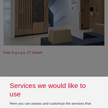
Foto © g.o.y.a. ZT GmbH
Services we would like to
Unsere Dienstleistungen
use
Here you can assess and customize the services that
KWI wurde mit der Fachplanung der Technischen