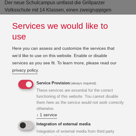
Der neue Schulcampus umfasst die Grillparzer
Volksschule mit 14 Klassen, einen zweigruppigen
Landeskindergarten und die Musik- und Kunstschule mit
Open con
Services we would like to
mehr als 2.000 SchülerInnen. Die Musik- und Kunstschule
wird künftig an 16 Standorten in St. Pölten geführt, die drei
use
größten Gebäude werden sich am „Grillparzer Musik- und
Kunstschulcampus“ befinden und beinhalten mehr als 50
Here you can assess and customize the services that
Unterrichtsräume. In der neuen Filiale werden vor allem
we'd like to use on this website. Enable or disable
größere Räume, die im bisherigen Raumkonzept gefehlt
services as you see fit.
To learn more, please read our
haben, entstehen und somit die aktuell prekäre
privacy policy
.
Raumsituation aufgrund der stetig wachsenden
Schülerzahl lösen.
Service Provision
(always required)
These services are essential for the correct
functioning of this website. You cannot disable
Derzeitiger Stand
them here as the service would not work correctly
otherwise.
↓
1
service
Aktuell sind Betonier- und Schalungsarbeiten im Gange für
Integration of external media
das Erdgeschoss. Seitens TGA werden in diesem Zuge die
Integration of external media from third party
Einlegearbeiten durchgeführt.