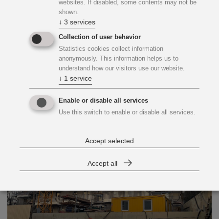
websites. If disabled, some contents may not be
shown.
↓
3
services
Gute Zusammenarbeit
Collection of user behavior
Statistics cookies collect information
KWI freut sich die Raiffeisen WohnBau Österreich GmbH
anonymously. This information helps us to
mit der Planung sowie Fachbauaufsicht der technischen
understand how our visitors use our website.
Gebäudeausrüstung unterstützen zu dürfen und bedankt
↓
1
service
sich auf diesem Wege für die gute Zusammenarbeit.
Enable or disable all services
Use this switch to enable or disable all services.
Accept selected
Accept all