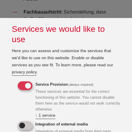
Fachbauaufsicht
: Sicherstellung, dass
die Ausführung den technischen
Vorgaben entspricht
Services we would like to
use
Übergabe & Abnahme
: Begleitung bis
zur Inbetriebnahme und Abnahme
Here you can assess and customize the services that
we'd like to use on this website. Enable or disable
Qualitätssicherung
über den gesamten
services as you see fit.
To learn more, please read our
Prozess
privacy policy
.
So tragen wir dazu bei, dass das Projekt effizient,
Service Provision
(always required)
fachgerecht und termingetreu realisiert werden kann.
These services are essential for the correct
functioning of this website. You cannot disable
them here as the service would not work correctly
Technische Eckdaten und Wirkungen
otherwise.
↓
1
service
Die PV-Anlage wird eine Leistung von
Integration of external media
ca. 670 kWp (Kilowatt-Peak)
aufweisen.
Integration of external media from third party