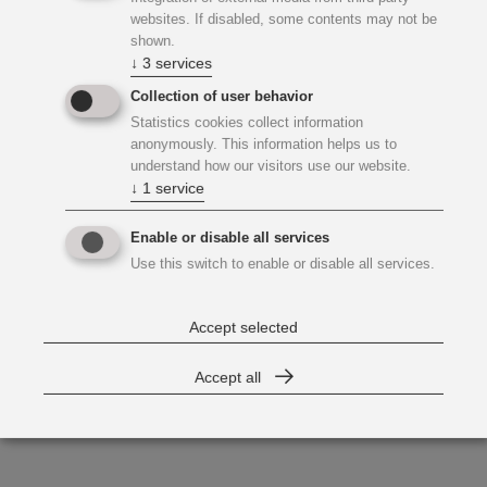
websites. If disabled, some contents may not be
Ergänzt wird sie durch einen
1 MWh-
shown.
Batteriespeicher
, der auch
↓
3
services
Abendspeicherung und Ausgleich
Collection of user behavior
ermöglicht.
Statistics cookies collect information
anonymously. This information helps us to
Mit dieser Kombination können jährlich
understand how our visitors use our website.
etwa
300 Haushalte
mit grünem Strom
↓
1
service
versorgt werden (Schätzung).
Enable or disable all services
Das Projekt ermöglicht nicht nur
Use this switch to enable or disable all services.
tagsüber eine dezentrale
Stromerzeugung, sondern durch den
Accept selected
Speicher auch eine bessere Nutzung in
den Abendstunden und eine stabilere
Accept all
Versorgung von Infrastrukturen (z. B.
Straßenbeleuchtung).