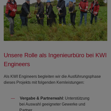
Open con
Unsere Rolle als Ingenieurbüro bei KWI
Engineers
Als KWI Engineers begleiten wir die Ausführungsphase
dieses Projekts mit folgenden Kernleistungen:
Vergabe & Partnerwahl
: Unterstützung
bei Auswahl geeigneter Gewerke und
Partner