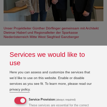
Open con
Unser Projektleiter Günther Dörflinger gemeinsam mit Architekt
Dietmar Haberl und Regionalleiter der Sparkasse
Niederösterreich Mitte West Siegfried Ganzberger
Umbau mit Weitblick: Aus Alt wird Neu
Services we would like to
use
Im Zuge des Projekts wurde das bestehende Gebäude
umfassend modernisiert und an die speziellen
Here you can assess and customize the services that
Anforderungen einer Banknutzung angepasst. Im Fokus
we'd like to use on this website. Enable or disable
standen dabei funktionale Raumlösungen,
services as you see fit.
To learn more, please read our
Energieeffizienz
und eine moderne technische
privacy policy
.
Infrastruktur. Die KWI war für die Planung und die
Fachbauaufsicht im Bereich TGA verantwortlich und stellte
Service Provision
(always required)
damit die technische Qualität und Zukunftsfähigkeit der
These services are essential for the correct