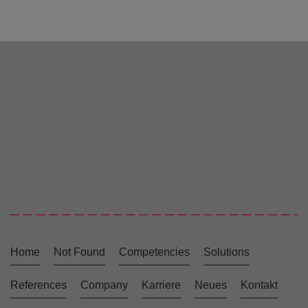
Home
Not Found
Competencies
Solutions
References
Company
Karriere
Neues
Kontakt