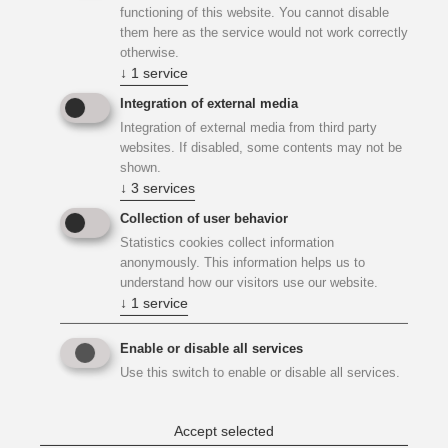
functioning of this website. You cannot disable
neuen Filiale sicher.
them here as the service would not work correctly
otherwise.
↓
1
service
Seitens der
Haustechnik
wurde eine Lüftungsanlage für
eine kontrollierte Raumlüftung eingebaut. Weiters wurde
Integration of external media
der vorhandene Fernwärmeanschluss für die
Integration of external media from third party
websites. If disabled, some contents may not be
Wärmeerzeugung verwendet. Die Wärmeabgabe erfolgt
shown.
über eine Heizdecke bzw. in den Nebenräumen mit
↓
3
services
Radiatoren. Die Kühlung der Räumlichkeiten erfolgt über
Collection of user behavior
eine VRF Anlage. Am Dach ist eine PV Anlage
Statistics cookies collect information
vorgesehen.
anonymously. This information helps us to
understand how our visitors use our website.
↓
1
service
Beratung im Mittelpunkt
Enable or disable all services
Besonderes Augenmerk galt dem neuen
Use this switch to enable or disable all services.
Beratungszentrum
, das neben klassischen Service- und
Selbstbedienungsbereichen moderne Räume für
Accept selected
persönliche und digitale Beratung bietet. Die offene, helle