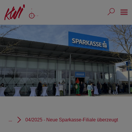
Ope
Submit 
Sub
...
04/2025 - Neue Sparkasse-Filiale überzeugt