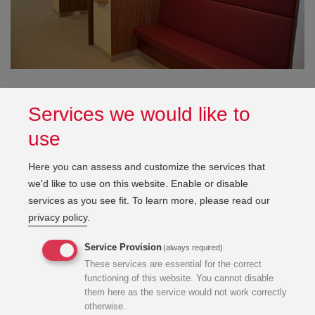
Services we would like to
use
Projektbeschreibung
Here you can assess and customize the services that
we'd like to use on this website. Enable or disable
services as you see fit.
To learn more, please read our
Umbau des leerstehenden alten GWSB – EG Ost Trakt zu
privacy policy
.
einem neuen GWSB lt. WWPG. Das Gebäude umfasst
zwei Stationäre Bereiche (beide im 1. OG) mit insgesamt
Service Provision
(always required)
64 Betten, samt zugehörigen Therapie und
These services are essential for the correct
functioning of this website. You cannot disable
Gemeinschaftsräume; diese Bereiche wurden nun auf 100
them here as the service would not work correctly
Betten aufgestockt. Weiters beﬁnden sich 208
otherwise.