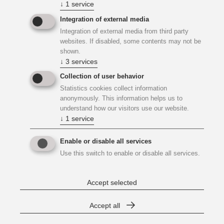
Einzelwohnungen, 26 Doppelwohnungen und sowie 3
↓
1
service
Dienstwohnungen und 5 Schlafstellen für das Personal in
Integration of external media
den Wohngeschoßen 2. OG - 5. OG. Im Erdgeschoß ﬁnden
Integration of external media from third party
sich die Eingangshalle mit Rezeption, Direktionsbereich
websites. If disabled, some contents may not be
(Haus.Büro), ein großer Speise- und Veranstaltungssaal
shown.
(Gast.Haus), der Markt.Platz (Café) und weitere
↓
3
services
Gemeinschaftsräume. In den Kellergeschossen beﬁnden
Collection of user behavior
sich unter anderem die Küche, die Heizzentrale
Statistics cookies collect information
(Fernwärme & Öl), Waschküche, ein Sauna- und
anonymously. This information helps us to
Freizeitbereich, Werkstätte, sowie Garderoben und die
understand how our visitors use our website.
↓
1
service
Verlassenschaftslager. Im Mitteltrakt des 1.
Kellergeschosses beﬁnden sich der Trafo- und der
Enable or disable all services
Niederspannungsraum.
Use this switch to enable or disable all services.
Accept selected
Accept all