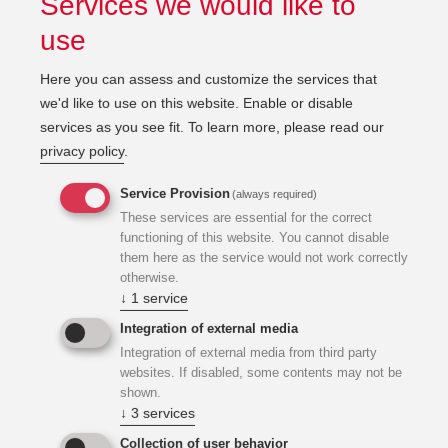
Services we would like to
use
Here you can assess and customize the services that
Leistungen KWI
we'd like to use on this website. Enable or disable
services as you see fit.
To learn more, please read our
privacy policy
.
KWI war für die Planung sowie Fachbauaufsicht der
Technischen Gebäudeausrüstung zuständig. Uns war es
Service Provision
(always required)
ein großes Anliegen, die bestmögliche nachhaltige Lösung
These services are essential for the correct
zu finden und realisierbar zu machen. In diesem Falle:
functioning of this website. You cannot disable
them here as the service would not work correctly
otherwise.
enge Verflechtung von Gebäude- und
↓
1
service
Energiekonzept
Integration of external media
Integration of external media from third party
hohe Arbeitsplatzqualität bei flexiblen
websites. If disabled, some contents may not be
Nutzungsmöglichkeiten
shown.
↓
3
services
sehr niedriger Energiebedarf für
Collection of user behavior