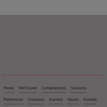
Home
Not Found
Competencies
Solutions
References
Company
Karriere
Neues
Kontakt