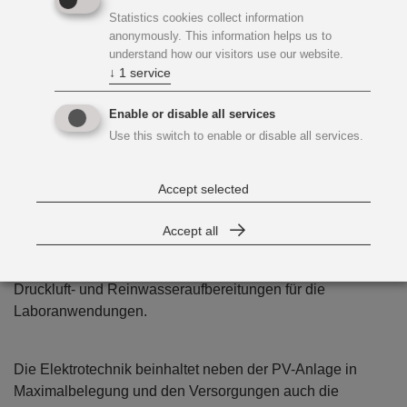
Heizung, Kühlung
Statistics cookies collect information
anonymously. This information helps us to
Nutzung erneuerbarer Energieträger zur
understand how our visitors use our website.
Deckung des Energiebedarfs
↓
1
service
Enable or disable all services
Technische Gebäudeausrüstung
Use this switch to enable or disable all services.
Die haustechnische Anlage umfasste neben den
Accept selected
Lüftungsanlagen in Hygienestandard auch Wärmepumpen
für die Heizungs- und Kälteversorgung, zwei Entnahme-
Accept all
sowie zwei Rückgabebrunnen, Heiz- und Kühldecken,
gesonderte Kälteanlagen sowie Gewerbekälte also auch
Druckluft- und Reinwasseraufbereitungen für die
Laboranwendungen.
Die Elektrotechnik beinhaltet neben der PV-Anlage in
Maximalbelegung und den Versorgungen auch die