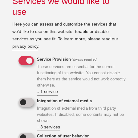
Services we would like to
use
Here you can assess and customize the services that
we'd like to use on this website. Enable or disable
services as you see fit.
To learn more, please read our
privacy policy
.
Service Provision
(always required)
These services are essential for the correct
functioning of this website. You cannot disable
them here as the service would not work correctly
otherwise.
↓
1
service
Das Bauwerk
Integration of external media
Integration of external media from third party
websites. If disabled, some contents may not be
Das Gebäude gliedert sich in einen Verwaltungstrakt, die
shown.
↓
3
services
Fahrzeughalle, einen Werkstätten- und Lagertrakt und den
Schlauchturm. Entsprechend dem Einsatzablauf wurden
Collection of user behavior