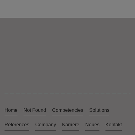
Home
Not Found
Competencies
Solutions
References
Company
Karriere
Neues
Kontakt