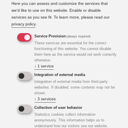
Here you can assess and customize the services that
bestehende Fernwärmeversorgung entsprechend
we'd like to use on this website. Enable or disable
erweitert. KWI Engineers GmbH war mit der Planung der
services as you see fit.
To learn more, please read our
Trassenführung und der Rohrdimensionierung beauftragt.
privacy policy
.
Zur wirtschaftlich optimierten Erschließung wurden
unterschiedliche Trassenvarianten ausgearbeitet,
Service Provision
(always required)
gegenübergestellt und präsentiert. Neben der
These services are essential for the correct
Einreichplanung und Ausschreibung der gesamten
functioning of this website. You cannot disable
Leistungen für Tiefbau und Rohrleitungsbau wurde seitens
them here as the service would not work correctly
KWI als örtliche Bauaufsicht und BauKG auch die
otherwise.
↓
1
service
qualitative Umsetzung innerhalb des vorgegebenen
Termin- und Kostenrahmens sichergestellt.
Integration of external media
Integration of external media from third party
websites. If disabled, some contents may not be
shown.
↓
3
services
Collection of user behavior
Statistics cookies collect information
anonymously. This information helps us to
understand how our visitors use our website.