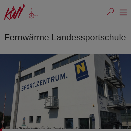
Ope
Submit 
Sub
Fernwärme Landessportschule