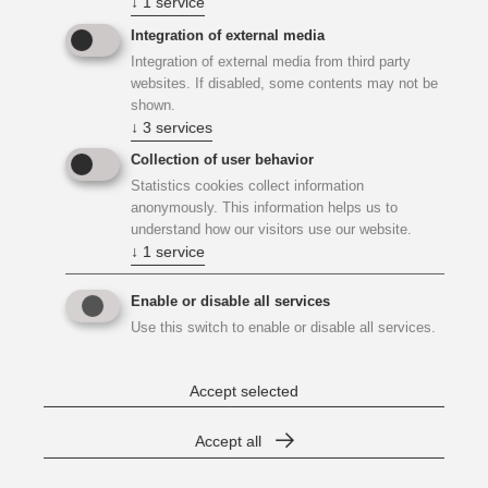
↓
1
service
Neues Kesselfundament
Integration of external media
Integration of external media from third party
websites. If disabled, some contents may not be
Für den neuen Kessel musste ein neues Kesselfundament
shown.
geschaffen werden. Die bestehenden Sockel im Bereich
↓
3
services
vom neuen Heizkessel wurden dazu abgebrochen. Der
Collection of user behavior
Heizkessel wurde auf zwei neue Fundamentsockel
Statistics cookies collect information
gestellt. Im Bereich der Hallenbodenvertiefung wurden die
anonymously. This information helps us to
Fundamente in Form von Wandscheiben weitergeführt
understand how our visitors use our website.
sodass die Lasten auf die Bodenplatte der Vertiefung
↓
1
service
abgeleitet werden können.
Enable or disable all services
Use this switch to enable or disable all services.
Einsatz BIM-Technologie
Accept selected
Zur Sicherstellung Gewerke übergreifender integrativer
Planung wurde die BIM-Technologie eingesetzt. Zur
Accept all
Erfassung des Bestands wurde eine Punktwolke erstellt,
welche infolge in ein Gebäudemodell umgewandelt wurde.