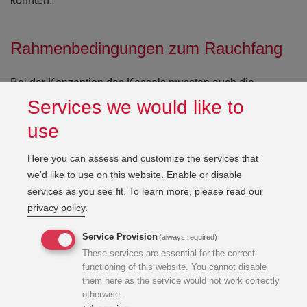
konnten.
Rahmenbedingungen zum Rauchfang
Bei der Konzeption des Kessels mussten auch die
Rahmenbedingungen des bestehenden Rauchfangs,
Services we would like to
hinsichtlich Mindest-Abgastemperatur und -
use
Rauchgasstrom berücksichtigt werden. Dazu wurde nach
Vorgaben aus der Planung ein Gutachten erstellt, welches
Here you can assess and customize the services that
die Rahmenbedingungen durch Temperaturmessungen in
we'd like to use on this website. Enable or disable
unterschiedlichen Betriebszuständen festlegt. Der
services as you see fit.
To learn more, please read our
Anschluss an den mehrschaligen Aufbau des
privacy policy
.
Bestandskamins (Stahlbetonschacht mit Wärmedämmung
und Innausmauerung in rechteckigem Querschnitt) musste
Service Provision
(always required)
gelöst werden. Aufgrund des Errichtungszeitpunkts der
These services are essential for the correct
Anlage musste zudem der Umgang mit Asbest und
functioning of this website. You cannot disable
ähnlichen Gefahrenstoffen berücksichtigt werden.
them here as the service would not work correctly
otherwise.