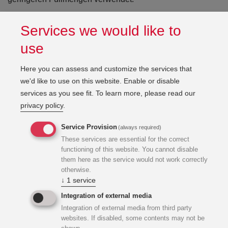
Services we would like to
Lüftung (Entfeuchtung), Heizung: Um den behördlichen
Konsens und den erwarteten Raumkonditionen zu
use
entsprechen, wurden kombinierte Zu- und Abluftgeräte mit
effizienter Wärmerückgewinnung vorgesehen. Diese
Here you can assess and customize the services that
Geräte müssen nahezu trockene Luft in die Halle
we'd like to use on this website. Enable or disable
einbringen sodass eine Nebelbildung verhindert wird.
services as you see fit.
To learn more, please read our
Hierfür wurde ein Zentralgerät mit sorptiver Entfeuchtung
privacy policy
.
verwendet, welche niedrigste Energieanschluss- und –
Service Provision
(always required)
verbrauchswerte erzielt. Hiermit wurde die
These services are essential for the correct
Stromleistungsbereitstellung erheblich reduziert, und mit
functioning of this website. You cannot disable
einem Feststoff sorbenten die Entfeuchtung = Trocknung
them here as the service would not work correctly
erzielt.
otherwise.
↓
1
service
Integration of external media
Integration of external media from third party
websites. If disabled, some contents may not be