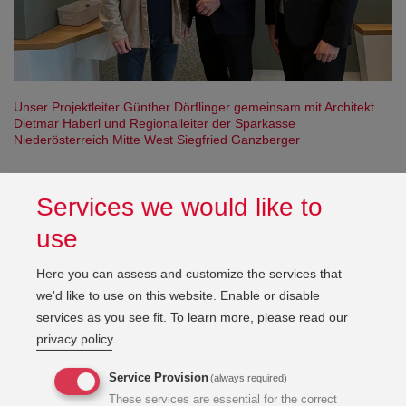
Open con
Unser Projektleiter Günther Dörflinger gemeinsam mit Architekt
Dietmar Haberl und Regionalleiter der Sparkasse
Niederösterreich Mitte West Siegfried Ganzberger
Umbau mit Weitblick: Aus Alt wird Neu
Services we would like to
use
Im Zuge des Projekts wurde das bestehende Gebäude
umfassend modernisiert und an die speziellen
Here you can assess and customize the services that
Anforderungen einer Banknutzung angepasst. Im Fokus
we'd like to use on this website. Enable or disable
standen dabei funktionale Raumlösungen,
services as you see fit.
To learn more, please read our
Energieeffizienz
und eine moderne technische
privacy policy
.
Infrastruktur. Die KWI war für die Planung und die
Fachbauaufsicht im Bereich TGA verantwortlich und stellte
Service Provision
(always required)
damit die technische Qualität und Zukunftsfähigkeit der
These services are essential for the correct