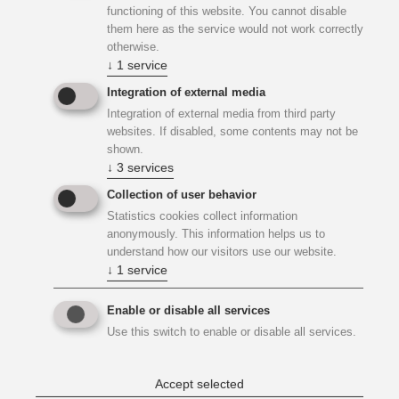
functioning of this website. You cannot disable
neuen Filiale sicher.
them here as the service would not work correctly
otherwise.
↓
1
service
Seitens der
Haustechnik
wurde eine Lüftungsanlage für
eine kontrollierte Raumlüftung eingebaut. Weiters wurde
Integration of external media
der vorhandene Fernwärmeanschluss für die
Integration of external media from third party
websites. If disabled, some contents may not be
Wärmeerzeugung verwendet. Die Wärmeabgabe erfolgt
shown.
über eine Heizdecke bzw. in den Nebenräumen mit
↓
3
services
Radiatoren. Die Kühlung der Räumlichkeiten erfolgt über
Collection of user behavior
eine VRF Anlage. Am Dach ist eine PV Anlage
Statistics cookies collect information
vorgesehen.
anonymously. This information helps us to
understand how our visitors use our website.
↓
1
service
Beratung im Mittelpunkt
Enable or disable all services
Besonderes Augenmerk galt dem neuen
Use this switch to enable or disable all services.
Beratungszentrum
, das neben klassischen Service- und
Selbstbedienungsbereichen moderne Räume für
Accept selected
persönliche und digitale Beratung bietet. Die offene, helle