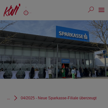
Ope
Submit 
Sub
...
04/2025 - Neue Sparkasse-Filiale überzeugt