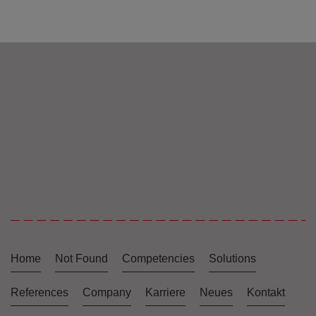
Home
Not Found
Competencies
Solutions
References
Company
Karriere
Neues
Kontakt