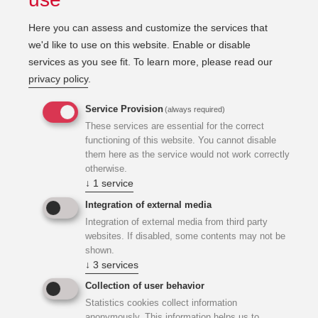
Here you can assess and customize the services that
we'd like to use on this website. Enable or disable
Verwendung von Google Analytics
services as you see fit.
To learn more, please read our
privacy policy
.
Diese Webseite benutzt Google Analytics, einen
Service Provision
(always required)
Webanalysedienst der Google Inc. Google Analytics
These services are essential for the correct
verwendet sog. “Cookies”, Textdateien, die auf Ihrem
functioning of this website. You cannot disable
Computer gespeichert werden und die eine Analyse der
them here as the service would not work correctly
otherwise.
Benutzung der Webseite durch Sie ermöglichen. Die durch
↓
1
service
die Cookies erzeugten Informationen über Ihre Benutzung
dieser Webseite, werden in der Regel an einen Server von
Integration of external media
Google in den USA übertragen und dort gespeichert.
Integration of external media from third party
websites. If disabled, some contents may not be
Aufgrund der Aktivierung der IP-Anonymisierung auf
shown.
diesen Webseiten, wird Ihre IP-Adresse von Google jedoch
↓
3
services
innerhalb von Mitgliedstaaten der Europäischen Union
Collection of user behavior
oder in anderen Vertragsstaaten des Abkommens über den
Statistics cookies collect information
Europäischen Wirtschaftsraum zuvor gekürzt. Nur in
anonymously. This information helps us to