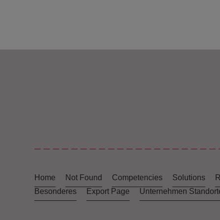
Home
Not Found
Competencies
Solutions
R
Besonderes
Export Page
Unternehmen Standort