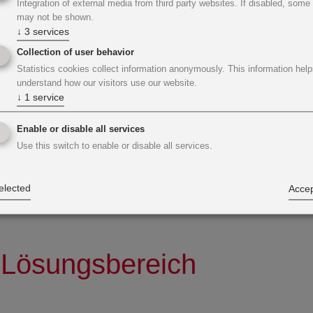
Integration of external media from third party websites. If disabled, some
nklusive Building Information Mo
may not be shown.
↓
3
services
digitalen Bestandsaufnahme können wir eine kom
Collection of user behavior
Statistics cookies collect information anonymously. This information help
IM durchführen, die Ihnen nach Abschluss der Arb
understand how our visitors use our website.
-Cloud übergeben wird. So haben Sie im laufenden 
↓
1
service
tsächlichen Parameter Ihres Bauwerks. Dieser Datenb
Enable or disable all services
agement nützlich; er bildet auch die solide Faktenb
Use this switch to enable or disable all services.
elected
Accep
 Lösungsbereich