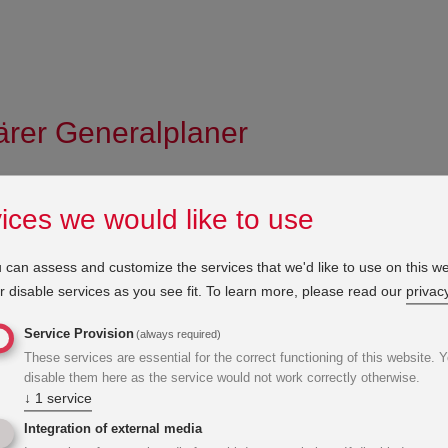
närer Generalplaner
riebau ist eine gewerkeübergreifende Zusammenar
. KWI präsentiert sich hier gemeinsam mit IPROco
ices we would like to use
 Generalplaner für hochkomplexe Bauvorhaben. Im 
ung liefern wir Ihnen natürlich zuerst die konzeption
 can assess and customize the services that we'd like to use on this we
 disable services as you see fit.
To learn more, please read our
privacy
t beispielsweise auf dem logistischen Konzept, de
trömen und externer Schnittstellenanbindung.
Service Provision
(always required)
These services are essential for the correct functioning of this website. 
disable them here as the service would not work correctly otherwise.
↓
1
service
Integration of external media