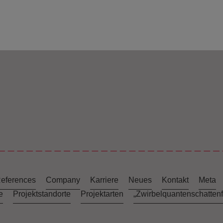
eferences
Company
Karriere
Neues
Kontakt
Meta
e
Projektstandorte
Projektarten
„Zwirbelquantenschattenfa