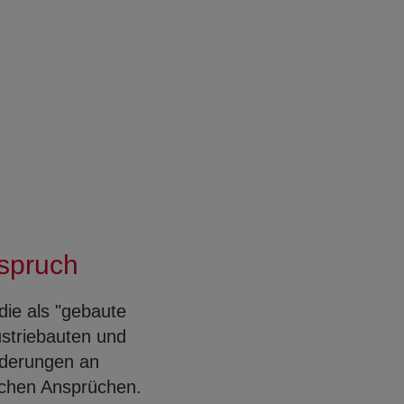
nspruch
die als "gebaute
ustriebauten und
Open con
rderungen an
ischen Ansprüchen.