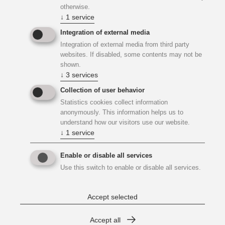
otherwise.
veröffentlicht und somit ein Zeichen für
↓
1
service
umweltbewussteres Bauen gesetzt
Integration of external media
Deklaration klimaaktiv Planung mit
Integration of external media from third party
websites. If disabled, some contents may not be
Sanierungsfahrplan
shown.
↓
3
services
schafft Grundlagen für eine hohe
Collection of user behavior
Förderungswürdigkeit
Statistics cookies collect information
anonymously. This information helps us to
bewerte den Energiesparfaktor
understand how our visitors use our website.
↓
1
service
Teil der Energiewende - Neue Mobilität -
Nachhaltigkeit
Enable or disable all services
Use this switch to enable or disable all services.
stellt sich als Auftraggeber als
umweltbewusstes Unternehmen dar
Accept selected
Accept all