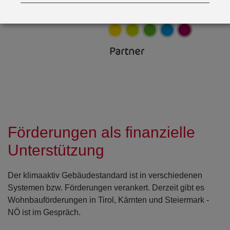
Förderungen als finanzielle
Unterstützung
Der klimaaktiv Gebäudestandard ist in verschiedenen
Systemen bzw. Förderungen verankert. Derzeit gibt es
Wohnbauförderungen in Tirol, Kärnten und Steiermark -
NÖ ist im Gespräch.