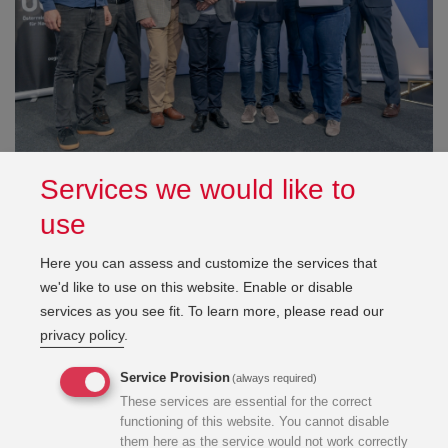
Services we would like to
Auszeichnung des KWP Haus Penzing
use
Here you can assess and customize the services that
we'd like to use on this website. Enable or disable
services as you see fit.
To learn more, please read our
Wissenswertes zu klimaaktiv
privacy policy
.
es gibt derzeit über 1.200 klimaaktiv
Service Provision
(always required)
Gebäude österreichweit
These services are essential for the correct
functioning of this website. You cannot disable
them here as the service would not work correctly
alle Klimaaktiv-Gebäude werden