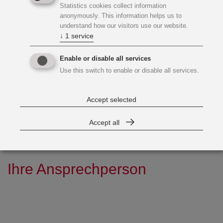
Statistics cookies collect information
anonymously. This information helps us to
understand how our visitors use our website.
↓
1
service
Enable or disable all services
DAS GANZE SEHEN.
Use this switch to enable or disable all services.
Hier klicken für mehr.
Accept selected
Accept all
Ihre Ansprechperson