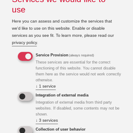
Hochwasserschutz
use
Häfen, Anlegestellen und Steganlagen
Here you can assess and customize the services that
Ufer- und Stützwände
we'd like to use on this website. Enable or disable
services as you see fit.
To learn more, please read our
Renaturierung und strukturelle
privacy policy
.
Aufwertung
Service Provision
(always required)
These services are essential for the correct
functioning of this website. You cannot disable
them here as the service would not work correctly
otherwise.
↓
1
service
Integration of external media
In starker Partnerschaft mit
Integration of external media from third party
websites. If disabled, some contents may not be
IPROconsult
shown.
↓
3
services
Collection of user behavior
Gebündeltes Wissen zum Wasserbau.