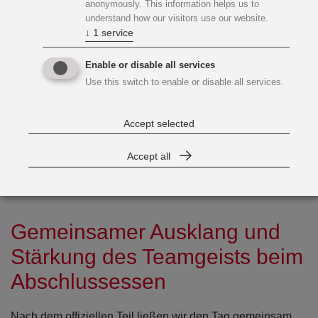
anonymously. This information helps us to
understand how our visitors use our website.
Im Anschluss kamen alle Mitarbeitenden zur gemeinsamen
↓
1
service
Bürobesprechung zusammen. Die einzelnen Abteilungen
präsentierten ihre aktuellen Themen, berichteten über
Enable or disable all services
laufende Projekte und gaben Einblicke in ihre täglichen
Use this switch to enable or disable all services.
Aufgaben. Dadurch entstand ein informativer Austausch,
der das Verständnis für die Arbeit der verschiedenen
Accept selected
Bereiche weiter gestärkt hat.
Accept all
Gemeinsamer Ausklang und
Stärkung des Teamgeists beim
Abschlussessen
Nach dem offiziellen Teil ließen wir den Tag gemeinsam