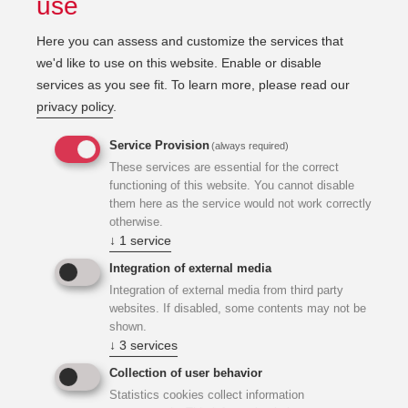
use
Here you can assess and customize the services that
we'd like to use on this website. Enable or disable
services as you see fit.
To learn more, please read our
privacy policy
.
Service Provision
(always required)
These services are essential for the correct
functioning of this website. You cannot disable
them here as the service would not work correctly
otherwise.
↓
1
service
Präsentationen der
Integration of external media
Abteilungen und
Integration of external media from third party
websites. If disabled, some contents may not be
bereichsübergreifender
shown.
↓
3
services
Austausch zu aktuellen
Collection of user behavior
Themen
Statistics cookies collect information