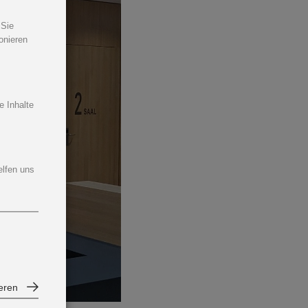
 Sie
ionieren
e Inhalte
elfen uns
ieren