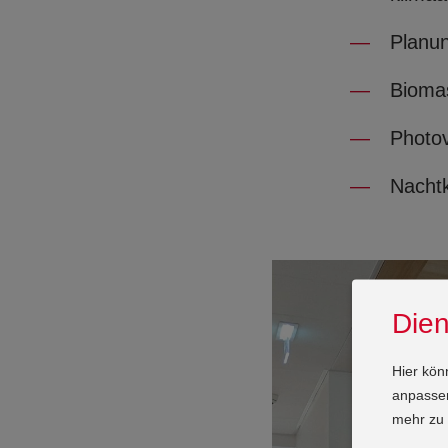
Planun
Bioma
Photov
Nachtk
Dien
Hier kön
anpassen.
mehr zu 