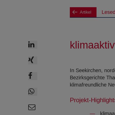
Lesed
Artikel
klimaaktiv
LinkedIn
XING
In Seekirchen, nord
Facebook
Bezirksgerichte Tha
klimafreundliche Ne
WhatsApp
Projekt-Highlight
E-Mail
klimaa