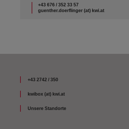
+43 676 / 352 33 57
guenther.doerflinger (at) kwi.at
+43 2742 / 350
kwibox (at) kwi.at
Unsere Standorte