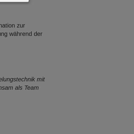
nation zur
ung während der
elungstechnik mit
insam als Team