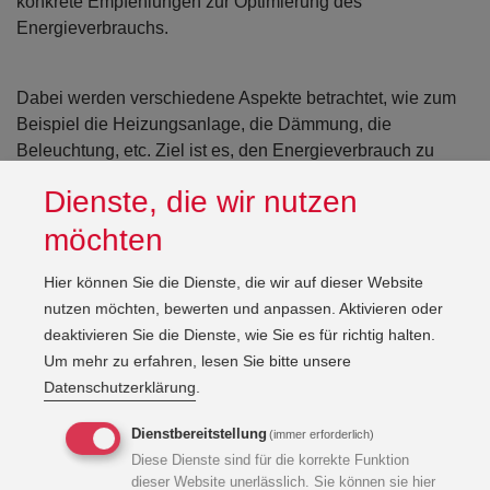
konkrete Empfehlungen zur Optimierung des
Energieverbrauchs.
Dabei werden verschiedene Aspekte betrachtet, wie zum
Beispiel die Heizungsanlage, die Dämmung, die
Beleuchtung, etc. Ziel ist es, den Energieverbrauch zu
senken, den Komfort zu erhöhen und dabei Kosten zu
Dienste, die wir nutzen
sparen. Durch eine Energieberatung können wir Ihnen
auch Informationen über Fördermöglichkeiten und
möchten
staatliche Zuschüsse erhalten.
Hier können Sie die Dienste, die wir auf dieser Website
nutzen möchten, bewerten und anpassen. Aktivieren oder
Unsere umfassenden
deaktivieren Sie die Dienste, wie Sie es für richtig halten.
Leistungen in der
Um mehr zu erfahren, lesen Sie bitte unsere
Datenschutzerklärung
.
Energieberatung
Dienstbereitstellung
(immer erforderlich)
Diese Dienste sind für die korrekte Funktion
Wir ermitteln für Sie die Energieeinsparung, die
dieser Website unerlässlich. Sie können sie hier